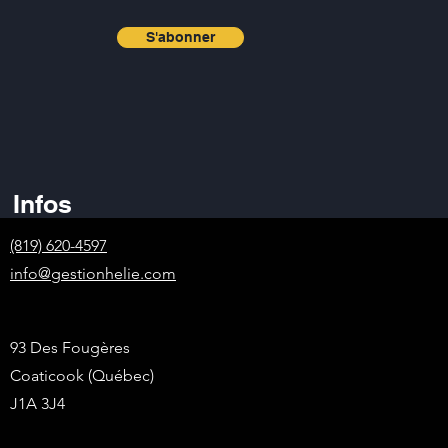
S'abonner
Infos
(819) 620-4597
info@gestionhelie.com
93 Des Fougères
Coaticook (Québec)
J1A 3J4