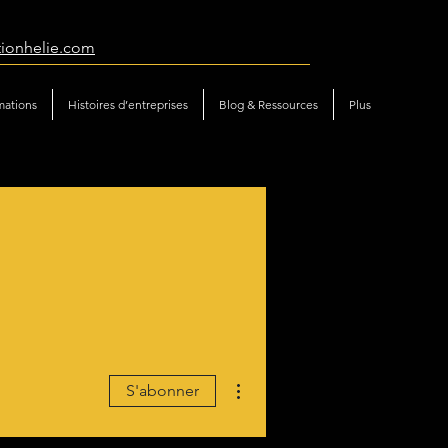
tionhelie.com
mations
Histoires d’entreprises
Blog & Ressources
Plus
Plus d'actions
S'abonner