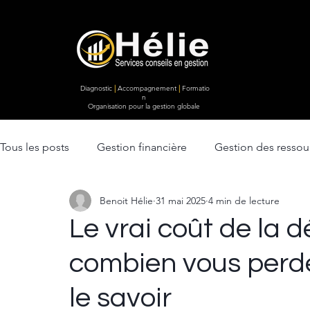
Diagnostic
|
Accompagnement
|
Formatio
n
Organisation pour la gestion globale
Tous les posts
Gestion financière
Gestion des resso
Benoit Hélie
31 mai 2025
4 min de lecture
Ventes & Marketing
lancement d'entreprise
Str
Le vrai coût de la d
combien vous perd
Efficacité opérationnelle
le savoir