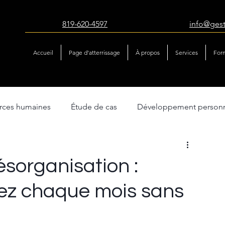
819-620-4597
info@ges
Accueil
Page d'atterrissage
À propos
Services
For
urces humaines
Étude de cas
Développement person
atégie & performance
Gestion du changement
ésorganisation :
ez chaque mois sans