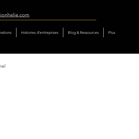
tionhelie.com
mations
Histoires d’entreprises
Blog & Ressources
Plus
nel