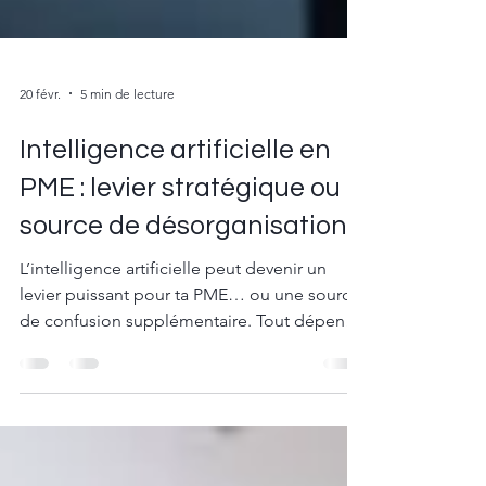
20 févr.
5 min de lecture
Intelligence artificielle en
PME : levier stratégique ou
source de désorganisation ?
L’intelligence artificielle peut devenir un
levier puissant pour ta PME… ou une source
de confusion supplémentaire. Tout dépend
du cadre que tu mets en place. L’IA exécute
vite, mais elle ne réfléchit pas à ta place.
Sans structure claire, elle amplifie le
désordre. Bien intégrée, elle libère du temps