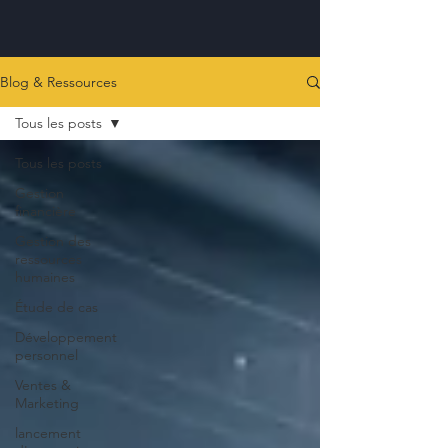
Blog & Ressources
Tous les posts
Tous les posts
Gestion
financière
Gestion des
ressources
humaines
Étude de cas
Développement
personnel
Ventes &
Marketing
lancement