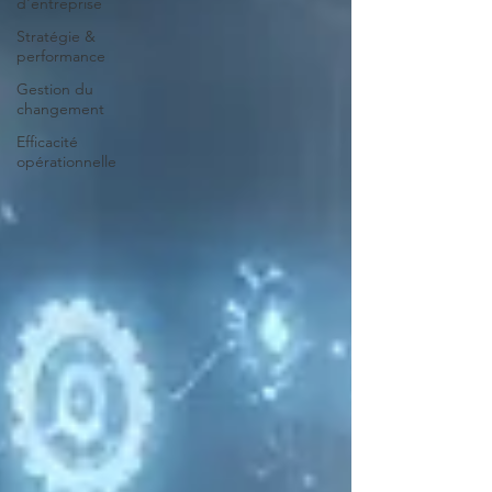
d'entreprise
Stratégie &
performance
Gestion du
changement
Efficacité
opérationnelle