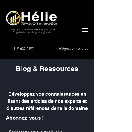
Diagnostic
|
Accompagnement
|
Formation
Organisation pour la gestion globale
819-620-4597
info@gestionhelie.com
Blog & Ressources
Développez vos connaissances en
lisant des articles de nos experts et
d'autres références dans le domaine
Abonnez-vous !
Saisissez votre e-mail ici