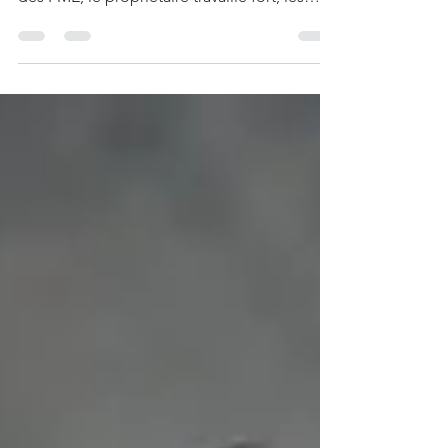
pas dire en faire toujours plus. Dans bien
des PME, le propriétaire travaille fort, les
ventes augmentent et l’équipe est occupée,
mais l’entreprise reste fragile parce que trop
de décisions, de suivis et de responsabilités
reposent encore sur lui. Pour mieux
structurer une PME, il faut clarifier les rôles,
suivre les bons chiffres, structurer les suivis et
concentrer les efforts sur ce qui fait
réellement avancer l’entreprise.