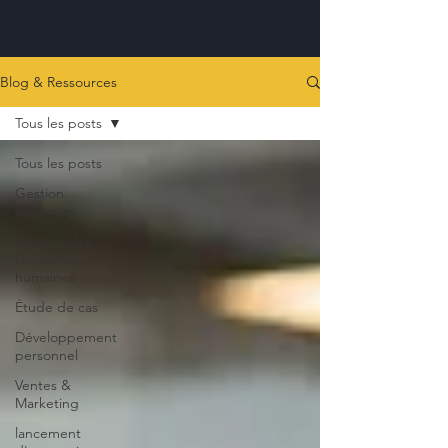
Blog & Ressources
Tous les posts
Tous les posts
Gestion
financière
Gestion des
ressources
humaines
Étude de cas
Développement
personnel
Ventes &
Marketing
lancement