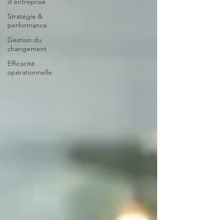
d'entreprise
Stratégie &
performance
Gestion du
changement
Efficacité
opérationnelle