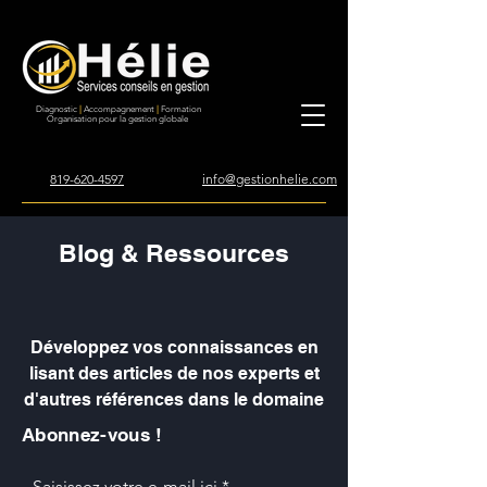
Diagnostic
|
Accompagnement
|
Formation
Organisation pour la gestion globale
819-620-4597
info@gestionhelie.com
Blog & Ressources
Développez vos connaissances en
lisant des articles de nos experts et
d'autres références dans le domaine
Abonnez-vous !
Saisissez votre e-mail ici