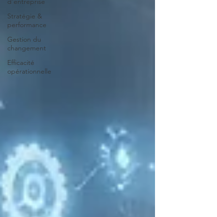
d'entreprise
Stratégie &
performance
Gestion du
changement
Efficacité
opérationnelle