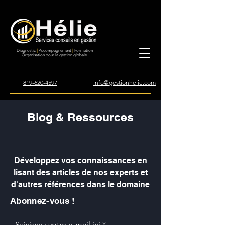
Diagnostic
|
Accompagnement
|
Formation
Organisation pour la gestion globale
819-620-4597
info@gestionhelie.com
Blog & Ressources
Développez vos connaissances en
lisant des articles de nos experts et
d'autres références dans le domaine
Abonnez-vous !
Saisissez votre e-mail ici