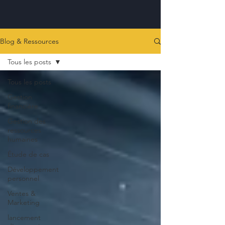
Blog & Ressources
Tous les posts
Tous les posts
Gestion
financière
Gestion des
ressources
humaines
Étude de cas
Développement
personnel
Ventes &
Marketing
lancement