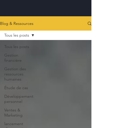
Blog & Ressources
Tous les posts
Tous les posts
Gestion
financière
Gestion des
ressources
humaines
Étude de cas
Développement
personnel
Ventes &
Marketing
lancement