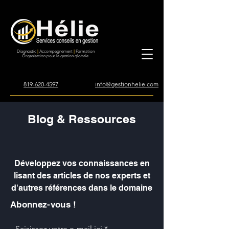
Diagnostic
|
Accompagnement
|
Formation
Organisation pour la gestion globale
819-620-4597
info@gestionhelie.com
Blog & Ressources
Développez vos connaissances en
lisant des articles de nos experts et
d'autres références dans le domaine
Abonnez-vous !
Saisissez votre e-mail ici