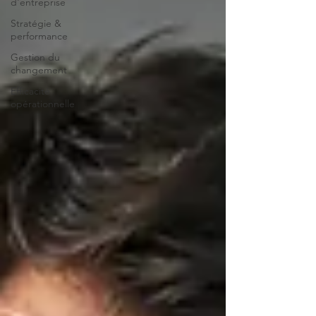
d'entreprise
Stratégie &
performance
Gestion du
changement
Efficacité
opérationnelle