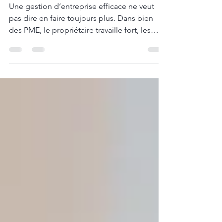
efficace
Une gestion d’entreprise efficace ne veut
pas dire en faire toujours plus. Dans bien
des PME, le propriétaire travaille fort, les
ventes augmentent et l’équipe est occupée,
mais l’entreprise reste fragile parce que trop
de décisions, de suivis et de responsabilités
reposent encore sur lui. Pour mieux
structurer une PME, il faut clarifier les rôles,
suivre les bons chiffres, structurer les suivis et
concentrer les efforts sur ce qui fait
réellement avancer l’entreprise.