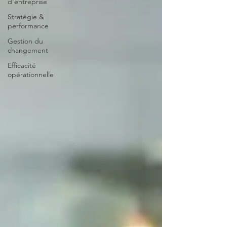
d'entreprise
Stratégie &
performance
Gestion du
changement
Efficacité
opérationnelle