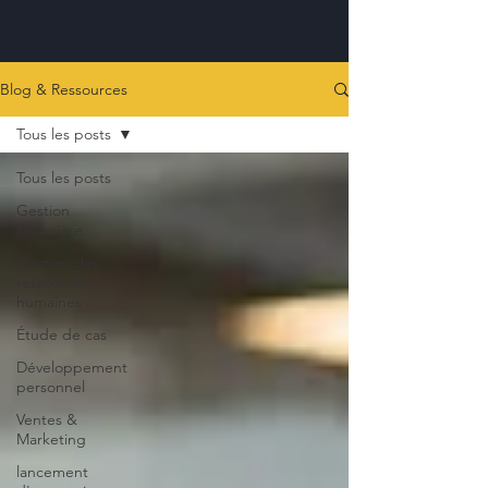
Blog & Ressources
Tous les posts
Tous les posts
Gestion
financière
Gestion des
ressources
humaines
Étude de cas
Développement
personnel
Ventes &
Marketing
lancement