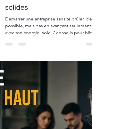
sans te brûler : 7 conseils
pour bâtir sur des bases
solides
Démarrer une entreprise sans te brûler, c’est
possible, mais pas en avançant seulement
avec ton énergie. Voici 7 conseils pour bâtir
sur des bases solides dès le départ : une
offre claire, des chiffres suivis, une liquidité
contrôlée, une structure simple et des
décisions qui ne reposent pas toujours sur
toi.