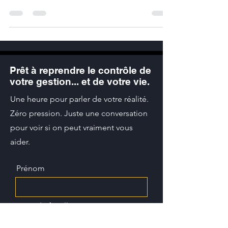
mieux rempli. Quand les urgences, les
interruptions et les demandes des autres
prennent toute la place, les vraies priorités
restent souvent de côté. Reprendre le
contrôle de son temps, c’est surtout
reprendre son rôle de dirigeant.
Prêt à reprendre le contrôle de
votre gestion... et de votre vie.
Une heure pour parler de votre réalité.
Zéro pression. Juste une conversation
pour voir si on peut vraiment vous
aider.
Prénom
Nom de famille