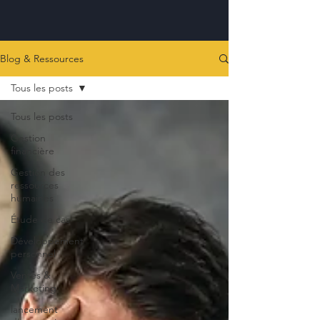
Blog & Ressources
Tous les posts
Tous les posts
Gestion
financière
Gestion des
ressources
humaines
Étude de cas
Développement
personnel
Ventes &
Marketing
lancement