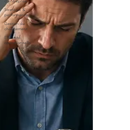
d'entreprise
Stratégie &
performance
Gestion du
changement
Efficacité
opérationnelle