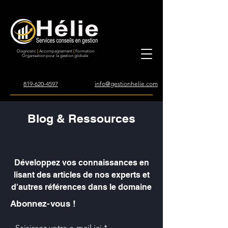
Diagnostic
|
Accompagnement
|
Formation
Organisation pour la gestion globale
819-620-4597
info@gestionhelie.com
Blog & Ressources
Développez vos connaissances en
lisant des articles de nos experts et
d'autres références dans le domaine
Abonnez-vous !
Saisissez votre e-mail ici