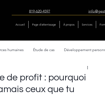
819-620-4597
info@ges
Accueil
Page d'atterrissage
À propos
Services
For
urces humaines
Étude de cas
Développement person
atégie & performance
Gestion du changement
 de profit : pourquoi
 jamais ceux que tu