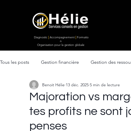
Diagnostic
|
Accompagnement
|
Formatio
n
Organisation pour la gestion globale
Tous les posts
Gestion financière
Gestion des resso
Benoit Hélie
13 déc. 2025
5 min de lecture
Ventes & Marketing
lancement d'entreprise
Str
Majoration vs marge
tes profits ne sont
Efficacité opérationnelle
penses