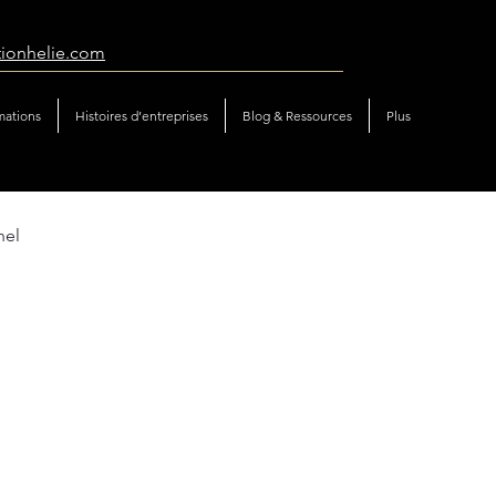
tionhelie.com
mations
Histoires d’entreprises
Blog & Ressources
Plus
nel