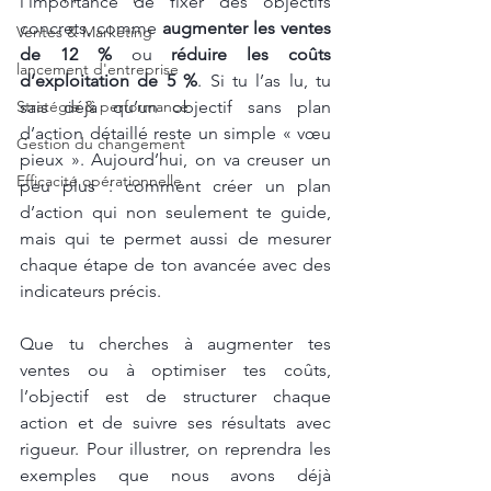
l’importance de fixer des objectifs 
concrets, comme 
augmenter les ventes 
Ventes & Marketing
de 12 %
 ou 
réduire les coûts 
lancement d'entreprise
d’exploitation de 5 %
. Si tu l’as lu, tu 
Stratégie & performance
sais déjà qu’un objectif sans plan 
d’action détaillé reste un simple « vœu 
Gestion du changement
pieux ». Aujourd’hui, on va creuser un 
Efficacité opérationnelle
peu plus : comment créer un plan 
d’action qui non seulement te guide, 
mais qui te permet aussi de mesurer 
chaque étape de ton avancée avec des 
indicateurs précis.
Que tu cherches à augmenter tes 
ventes ou à optimiser tes coûts, 
l’objectif est de structurer chaque 
action et de suivre ses résultats avec 
rigueur. Pour illustrer, on reprendra les 
exemples que nous avons déjà 