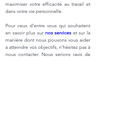
maximiser votre efficacité au travail et 
dans votre vie personnelle.
Pour ceux d'entre vous qui souhaitent 
en savoir plus sur
nos services
et sur la 
manière dont nous pouvons vous aider 
à atteindre vos objectifs, n'hésitez pas à 
nous contacter. Nous serions ravis de 
discuter avec vous et de vous proposer 
des solutions adaptées à vos besoins 
spécifiques.
Enfin, n'oubliez pas de
 laisser un 
commentaire sous cet article pour 
partager vos réflexions
, vos questions 
ou vos expériences sur le sujet. Vos 
commentaires sont précieux pour nous 
et peuvent également être utiles à 
d'autres lecteurs qui cherchent des 