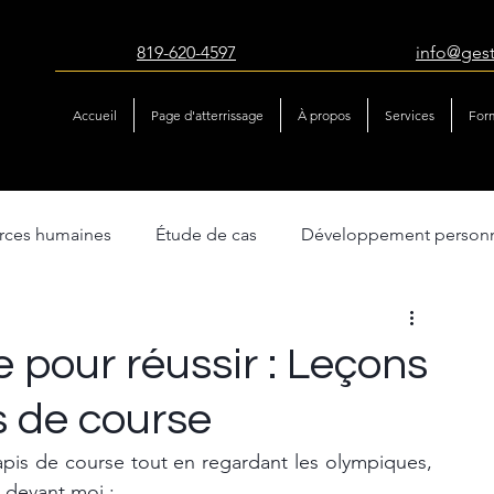
819-620-4597
info@ges
Accueil
Page d'atterrissage
À propos
Services
For
urces humaines
Étude de cas
Développement person
atégie & performance
Gestion du changement
e pour réussir : Leçons
s de course
tapis de course tout en regardant les olympiques, 
 devant moi :