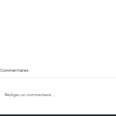
Commentaires
Rédigez un commentaire...
Comment ajuster et faire
Comment tr
évoluer ton plan d’action
objectif en r