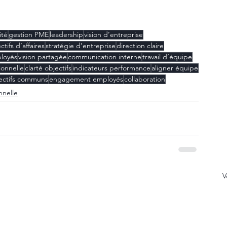
ité
gestion PME
leadership
vision d’entreprise
ctifs d’affaires
stratégie d’entreprise
direction claire
ployés
vision partagée
communication interne
travail d’équipe
ionnelle
clarté objectifs
indicateurs performance
aligner équipe
ectifs communs
engagement employés
collaboration
nnelle
V