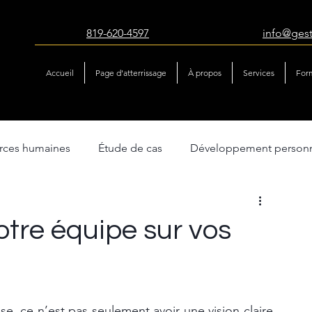
819-620-4597
info@ges
Accueil
Page d'atterrissage
À propos
Services
For
urces humaines
Étude de cas
Développement person
atégie & performance
Gestion du changement
tre équipe sur vos
se, ce n’est pas seulement avoir une vision claire 