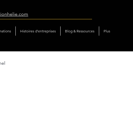
tionhelie.com
mations
Histoires d’entreprises
Blog & Ressources
Plus
nel