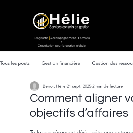
Diagnostic
|
Accompagnement
|
Formatio
n
Organisation pour la gestion globale
Tous les posts
Gestion financière
Gestion des resso
Benoit Hélie
21 sept. 2025
2 min de lecture
Ventes & Marketing
lancement d'entreprise
Str
Comment aligner vo
objectifs d’affaires
Efficacité opérationnelle
Tu le sais sûrement déjà : bâtir une entrepri