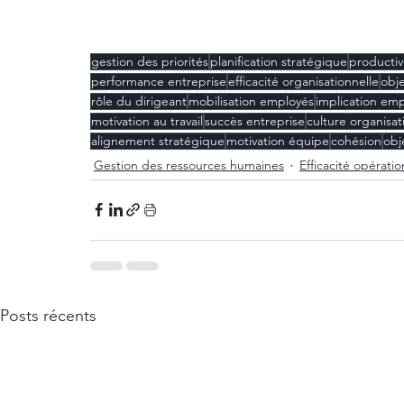
gestion des priorités
planification stratégique
productiv
performance entreprise
efficacité organisationnelle
obje
rôle du dirigeant
mobilisation employés
implication em
motivation au travail
succès entreprise
culture organisat
alignement stratégique
motivation équipe
cohésion
obj
Gestion des ressources humaines
Efficacité opératio
Posts récents