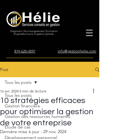
Diagnostic
|
Accompagnement
|
Formation
Organisation pour la gestion globale
819-620-4597
info@gestionhelie.com
Post
Tous les posts
16 avr. 2024
5 min de lecture
Tous les posts
10 stratégies efficaces
Gestion financière
pour optimiser la gestion
Gestion des ressources humaines
de votre entreprise
Étude de cas
Dernière mise à jour :
29 nov. 2024
Développement personnel