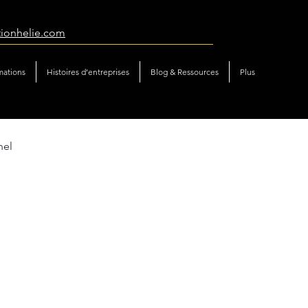
tionhelie.com
mations
Histoires d’entreprises
Blog & Ressources
Plus
nel