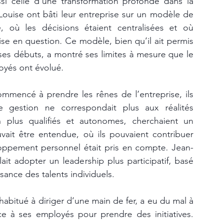
si celle d’une transformation profonde dans la 
ouise ont bâti leur entreprise sur un modèle de 
e, où les décisions étaient centralisées et où 
ise en question. Ce modèle, bien qu’il ait permis 
à ses débuts, a montré ses limites à mesure que le 
loyés ont évolué.
mencé à prendre les rênes de l’entreprise, ils 
 gestion ne correspondait plus aux réalités 
 plus qualifiés et autonomes, cherchaient un 
vait être entendue, où ils pouvaient contribuer 
loppement personnel était pris en compte. Jean-
ait adopter un leadership plus participatif, basé 
ssance des talents individuels.
habitué à diriger d’une main de fer, a eu du mal à 
e à ses employés pour prendre des initiatives. 