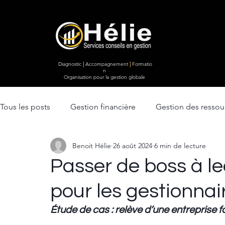
Diagnostic
|
Accompagnement
|
Formatio
n
Organisation pour la gestion globale
Tous les posts
Gestion financière
Gestion des resso
Benoit Hélie
26 août 2024
6 min de lecture
Ventes & Marketing
lancement d'entreprise
Str
Passer de boss à le
pour les gestionnai
Efficacité opérationnelle
Étude de cas : relève d’une entreprise f