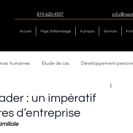
819-620-4597
info@ges
Accueil
Page d'atterrissage
À propos
Services
For
urces humaines
Étude de cas
Développement person
atégie & performance
Gestion du changement
ader : un impératif
res d’entreprise
amiliale