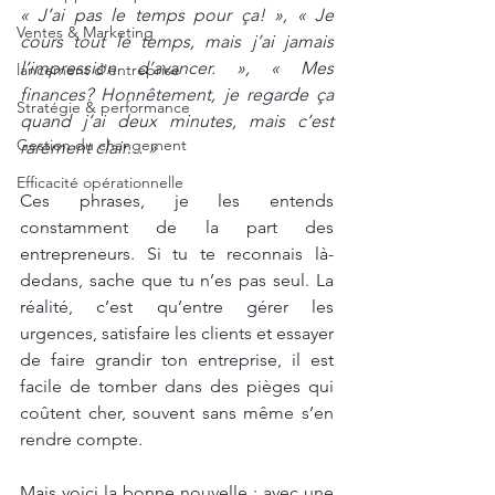
« J’ai pas le temps pour ça! », « Je 
Ventes & Marketing
cours tout le temps, mais j’ai jamais 
l’impression d’avancer. », « Mes 
lancement d'entreprise
finances? Honnêtement, je regarde ça 
Stratégie & performance
quand j’ai deux minutes, mais c’est 
Gestion du changement
rarement clair… »
Efficacité opérationnelle
Ces phrases, je les entends 
constamment de la part des 
entrepreneurs. Si tu te reconnais là-
dedans, sache que tu n’es pas seul. La 
réalité, c’est qu’entre gérer les 
urgences, satisfaire les clients et essayer 
de faire grandir ton entreprise, il est 
facile de tomber dans des pièges qui 
coûtent cher, souvent sans même s’en 
rendre compte.
Mais voici la bonne nouvelle : avec une 