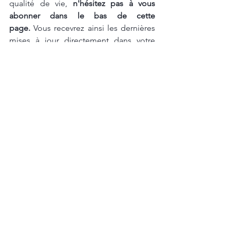
qualité de vie, 
n'hésitez pas à vous 
abonner dans le bas de cette 
page.
 Vous recevrez ainsi les dernières 
mises à jour directement dans votre 
boîte de réception.
Si vous êtes prêt à passer à l'action et à 
approfondir vos connaissances sur la 
gestion du temps, nous vous invitons à 
vous inscrire à nos 
formations
. Nos 
programmes vous fourniront les outils 
et les stratégies nécessaires pour 
optimiser votre organisation et 
maximiser votre efficacité au travail et 
dans votre vie personnelle.
Pour ceux d'entre vous qui souhaitent 
en savoir plus sur
nos services
et sur la 
manière dont nous pouvons vous aider 