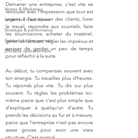
Démarrer une entreprise, c’est vite se 
Ventes & Marketing
retrouver avec l’impression que tout est 
urgent. Il faut trouver des clients, livrer 
lancement d'entreprise
le travail, répondre aux courriels, faire 
Stratégie & performance
les soumissions, acheter du matériel, 
Gestion du changement
gérer les factures, régler les imprévus et 
essayer de garder un peu de temps 
Efficacité opérationnelle
pour réfléchir à la suite.
Au début, tu compenses souvent avec 
ton énergie. Tu travailles plus d’heures. 
Tu réponds plus vite. Tu dis oui plus 
souvent. Tu règles les problèmes toi-
même parce que c’est plus simple que 
d’expliquer à quelqu’un d’autre. Tu 
prends les décisions au fur et à mesure, 
parce que l’entreprise n’est pas encore 
assez grosse pour avoir une vraie 
structure. C’est normal.