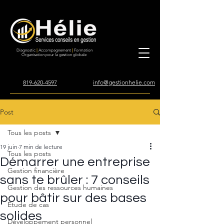
Diagnostic
|
Accompagnement
|
Formation
Organisation pour la gestion globale
819-620-4597
info@gestionhelie.com
Post
Tous les posts
19 juin
7 min de lecture
Tous les posts
Démarrer une entreprise
Gestion financière
sans te brûler : 7 conseils
Gestion des ressources humaines
pour bâtir sur des bases
Étude de cas
solides
Développement personnel